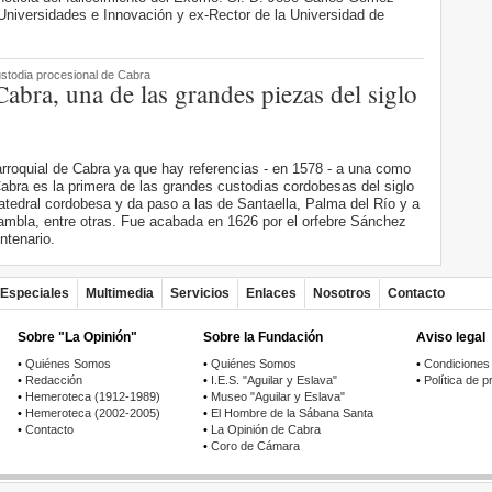
 Universidades e Innovación y ex-Rector de la Universidad de
ustodia procesional de Cabra
abra, una de las grandes piezas del siglo
rroquial de Cabra ya que hay referencias - en 1578 - a una como
Cabra es la primera de las grandes custodias cordobesas del siglo
 catedral cordobesa y da paso a las de Santaella, Palma del Río y a
ambla, entre otras. Fue acabada en 1626 por el orfebre Sánchez
ntenario.
Especiales
Multimedia
Servicios
Enlaces
Nosotros
Contacto
Sobre "La Opinión"
Sobre la Fundación
Aviso legal
•
Quiénes Somos
•
Quiénes Somos
•
Condiciones
•
Redacción
•
I.E.S. "Aguilar y Eslava"
•
Política de p
•
Hemeroteca (1912-1989)
•
Museo "Aguilar y Eslava"
•
Hemeroteca (2002-2005)
•
El Hombre de la Sábana Santa
•
Contacto
•
La Opinión de Cabra
•
Coro de Cámara