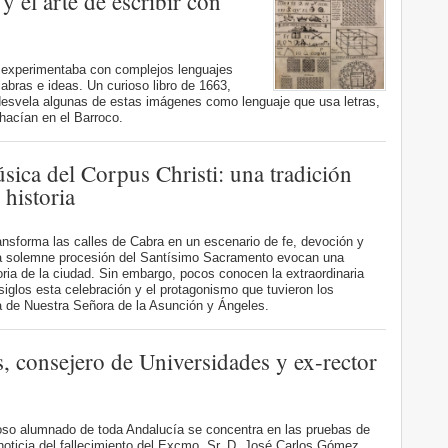
 el arte de escribir con
 experimentaba con complejos lenguajes
bras e ideas. Un curioso libro de 1663,
esvela algunas de estas imágenes como lenguaje que usa letras,
hacían en el Barroco.
sica del Corpus Christi: una tradición
 historia
ransforma las calles de Cabra en un escenario de fe, devoción y
 la solemne procesión del Santísimo Sacramento evocan una
oria de la ciudad. Sin embargo, pocos conocen la extraordinaria
glos esta celebración y el protagonismo que tuvieron los
a de Nuestra Señora de la Asunción y Ángeles.
 consejero de Universidades y ex-rector
roso alumnado de toda Andalucía se concentra en las pruebas de
 noticia del fallecimiento del Excmo. Sr. D. José Carlos Gómez