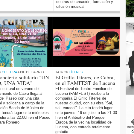
centros de creación, formación y
difusión musical.
6
CULTURA
A PIE DE BARRIO
14.07.26
TÍTERES
oncierto solidario "UN
El Grillo Títeres, de Cabra,
, UNA VIDA"
en el FAMFEST de Lucena
o cultural de verano del
El Festival de Teatro Familiar de
miento de Cabra llega al
Lucena (FAMFEST) recibe a la
del Paseo con una cita
compañía El Grillo Títeres de
l y solidaria a cargo de la
nuestra ciudad, con su obra "Sal,
ción Banda de Música de
sal, caracol". La cita tendrá lugar
 Tendrá lugar este miércoles
este jueves, 16 de julio, a las 21:00
julio a las 22:00h en el Paseo
h en el Anfiteatro del Parque
ara Romero.
Europa de la vecina localidad de
Lucena, con entrada totalmente
gratuita.