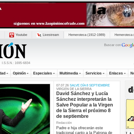
Youtube
Livestream
Hemeroteca (1912-1989)
Hemeroteca 
Buscar con
I.S.S.N.: 1695-6834
dad
Opinión
Especiales
Multimedia
Servicios
Enlaces
N
07.07.26
SALVE DÍA 8 SEPTIEMBRE
d
VIRGEN DE LA SIERRA
David Sánchez y Lucía
Sánchez interpretarán la
Salve Popular a la Virgen
de la Sierra el próximo 8
de septiembre
Redacción
Padre e hija ofrecerán este
tradicional canto a la Patrona de