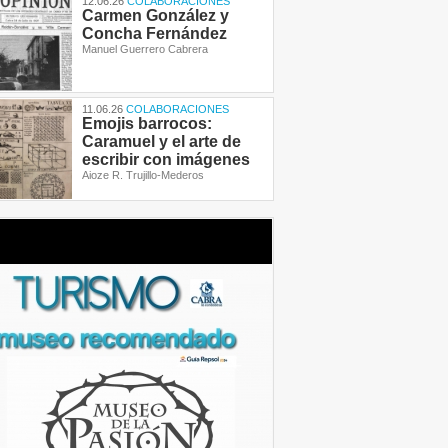
12.06.26
COLABORACIONES
Carmen González y
Concha Fernández
Manuel Guerrero Cabrera
11.06.26
COLABORACIONES
Emojis barrocos:
Caramuel y el arte de
escribir con imágenes
Aioze R. Trujillo-Mederos