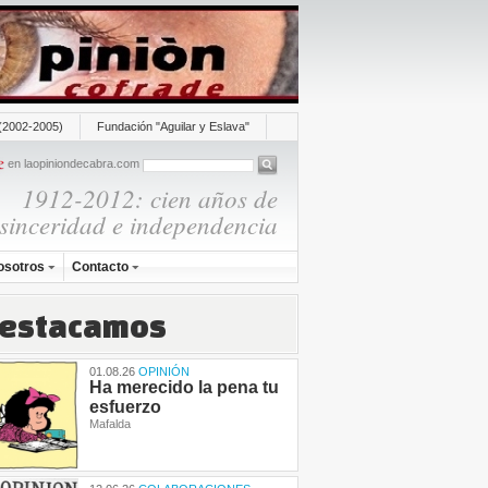
(2002-2005)
Fundación "Aguilar y Eslava"
en laopiniondecabra.com
1912-2012: cien años de
sinceridad e independencia
osotros
Contacto
estacamos
01.08.26
OPINIÓN
Ha merecido la pena tu
esfuerzo
Mafalda