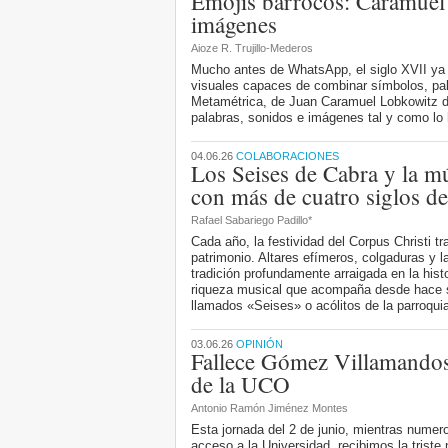
Emojis barrocos: Caramuel y
imágenes
Aioze R. Trujillo-Mederos
Mucho antes de WhatsApp, el siglo XVII ya
visuales capaces de combinar símbolos, pala
Metamétrica, de Juan Caramuel Lobkowitz d
palabras, sonidos e imágenes tal y como lo 
04.06.26
COLABORACIONES
Los Seises de Cabra y la mú
con más de cuatro siglos de
Rafael Sabariego Padillo*
Cada año, la festividad del Corpus Christi t
patrimonio. Altares efímeros, colgaduras y
tradición profundamente arraigada en la hist
riqueza musical que acompaña desde hace si
llamados «Seises» o acólitos de la parroqui
03.06.26
OPINIÓN
Fallece Gómez Villamandos,
de la UCO
Antonio Ramón Jiménez Montes
Esta jornada del 2 de junio, mientras nume
acceso a la Universidad, recibimos la triste