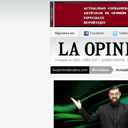
Síguenos en:
Facebook
Twitter
Fundado en 1912 | AÑO 114º | DIARIO DIGITAL | 
laopiniondecabra.com
Secciones
Actuali