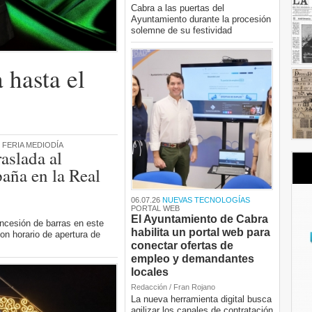
Cabra a las puertas del
Ayuntamiento durante la procesión
solemne de su festividad
 hasta el
 FERIA MEDIODÍA
raslada al
paña en la Real
06.07.26
NUEVAS TECNOLOGÍAS
PORTAL WEB
El Ayuntamiento de Cabra
ncesión de barras en este
habilita un portal web para
on horario de apertura de
conectar ofertas de
empleo y demandantes
locales
Redacción / Fran Rojano
La nueva herramienta digital busca
agilizar los canales de contratación