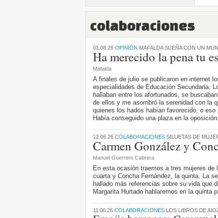
colaboraciones
01.08.26
OPINIÓN
MAFALDA SUEÑA CON UN MUN
Ha merecido la pena tu e
Mafalda
A finales de julio se publicaron en internet 
especialidades de Educación Secundaria. Lo
hallaban entre los afortunados, se buscaban 
de ellos y me asombró la serenidad con la 
quienes los hados habían favorecido, o eso
Había conseguido una plaza en la oposición
12.06.26
COLABORACIONES
SILUETAS DE MUJE
Carmen González y Conc
Manuel Guerrero Cabrera
En esta ocasión traemos a tres mujeres de 
cuarta y Concha Fernández, la quinta. La s
hallado más referencias sobre su vida que de
Margarita Hurtado hablaremos en la quinta pa
11.06.26
COLABORACIONES
LOS LIBROS DE AIO