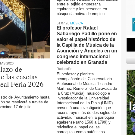
entre el tejido empresarial
egabrense y las personas en
búsqueda activa de empleo.
01.07.26
MÚSICA
El profesor Rafael
Sabariego Padillo pone en
valor el papel histórico de
la Capilla de Música de la
Asunción y Ángeles en un
congreso internacional
celebrado en Granada
TAS 2026
lazo de
Redacción
de las casetas
El profesor y pianista
acompañante del Conservatorio
eal Feria 2026
Profesional de Música "Leandro
Martínez Romero" de Caravaca de
la Cruz (Murcia), musicólogo e
istro del Ayuntamiento hasta
investigador de la Universidad
ción se resolverá a través de
Internacional de La Rioja (UNIR)
próximo 17 de julio
presentó una investigación que
reconstruye más de dos siglos de
actividad musical en la parroquia
egabrense (año 1560 a 1799) y
reivindica el papel de las
parroquias como auténticos