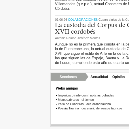
Villamandos (q.e.p.d.), actual Consejero de
Córdoba.
01.06.26
COLABORACIONES
Cuatro siglos de la C
La custodia del Corpus de C
XVII cordobés
Antonio Ramón Jiménez Montes
Aunque no es la primera que consta en la pa
la de Fuenteobejuna, la actual custodia de 
XVII que sigue el estilo de Arfe en la de la
las que siguen las de Espejo, Baena y La R
de Luque, cumpliendo este año su cuarto ce
Secciones
Actualidad
Opinión
Webs amigas
•
laopinioncofrade.com | noticias cofrades
•
Meteocabra.es | el tiempo
•
Patio de Cuadrillas | actualidad taurina
•
Poesía Taurina | decenario de versos táuricos