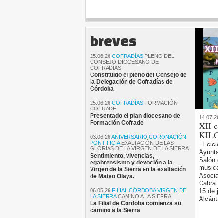
breves
25.06.26
COFRADÍAS
PLENO DEL
CONSEJO DIOCESANO DE
COFRADÍAS
Constituido el pleno del Consejo de
la Delegación de Cofradías de
Córdoba
25.06.26
COFRADÍAS
FORMACIÓN
COFRADE
Presentado el plan diocesano de
14.07.2
Formación Cofrade
XII c
KILO
03.06.26
ANIVERSARIO CORONACIÓN
PONTIFICIA
EXALTACIÓN DE LAS
El cicl
GLORIAS DE LA VIRGEN DE LA SIERRA
Ayunta
Sentimiento, vivencias,
Salón 
egabrensismo y devoción a la
musica
Virgen de la Sierra en la exaltación
Asocia
de Mateo Olaya.
Cabra.
06.05.26
FILIAL CÓRDOBA VIRGEN DE
15 de 
LA SIERRA
CAMINO A LA SIERRA
Alcánt
La Filial de Córdoba comienza su
camino a la Sierra