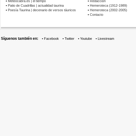
•
Meteocabra.es | el tiempo
•
Redacción
•
Patio de Cuadrillas | actualidad taurina
•
Hemeroteca (1912-1989)
•
Poesía Taurina | decenario de versos táuricos
•
Hemeroteca (2002-2005)
•
Contacto
Síguenos también en:
•
Facebook
•
Twitter
•
Youtube
•
Livestream