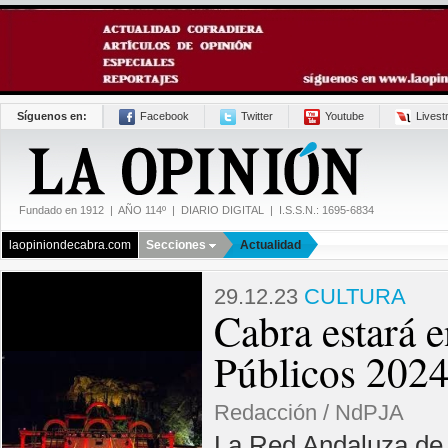
Síguenos en:
Facebook
Twitter
Youtube
Lives
Fundado en 1912 | AÑO 114º | DIARIO DIGITAL | I.S.S.N.: 1695-6834
laopiniondecabra.com
Secciones
Actualidad
29.12.23
CULTURA
Cabra estará 
Públicos 202
Redacción / NdPJA
La Red Andaluza de 