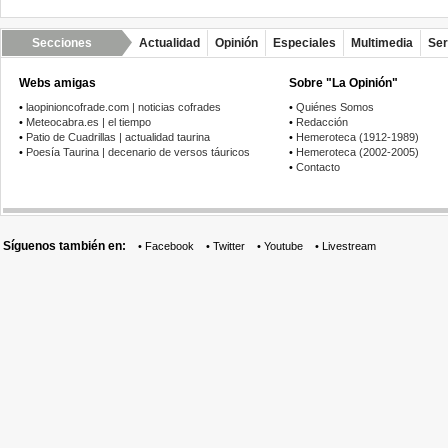
Secciones
Actualidad
Opinión
Especiales
Multimedia
Ser
Webs amigas
Sobre "La Opinión"
•
laopinioncofrade.com | noticias cofrades
•
Quiénes Somos
•
Meteocabra.es | el tiempo
•
Redacción
•
Patio de Cuadrillas | actualidad taurina
•
Hemeroteca (1912-1989)
•
Poesía Taurina | decenario de versos táuricos
•
Hemeroteca (2002-2005)
•
Contacto
Síguenos también en:
•
Facebook
•
Twitter
•
Youtube
•
Livestream