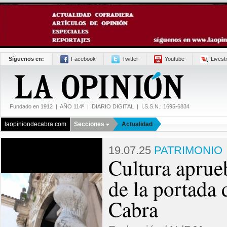
Síguenos en:
Facebook
Twitter
Youtube
Lives
Fundado en 1912 | AÑO 114º | DIARIO DIGITAL | I.S.S.N.: 1695-6834
laopiniondecabra.com
Secciones
Actualidad
19.07.25
PATRIMONIO
Cultura aprue
de la portada
Cabra