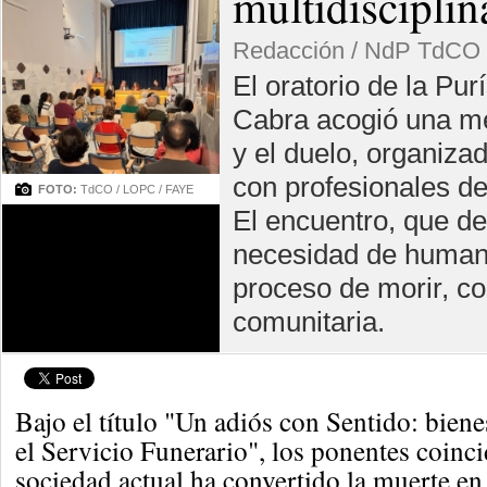
multidisciplin
Redacción / NdP TdCO
El oratorio de la Pu
Cabra acogió una me
y el duelo, organiza
con profesionales del
FOTO:
TdCO / LOPC / FAYE
El encuentro, que de
necesidad de humaniza
proceso de morir, co
comunitaria.
Bajo el título "Un adiós con Sentido: bien
el Servicio Funerario", los ponentes coinci
sociedad actual ha convertido la muerte en