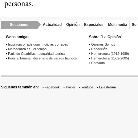
personas.
Secciones
Actualidad
Opinión
Especiales
Multimedia
Ser
Webs amigas
Sobre "La Opinión"
•
laopinioncofrade.com | noticias cofrades
•
Quiénes Somos
•
Meteocabra.es | el tiempo
•
Redacción
•
Patio de Cuadrillas | actualidad taurina
•
Hemeroteca (1912-1989)
•
Poesía Taurina | decenario de versos táuricos
•
Hemeroteca (2002-2005)
•
Contacto
Síguenos también en:
•
Facebook
•
Twitter
•
Youtube
•
Livestream