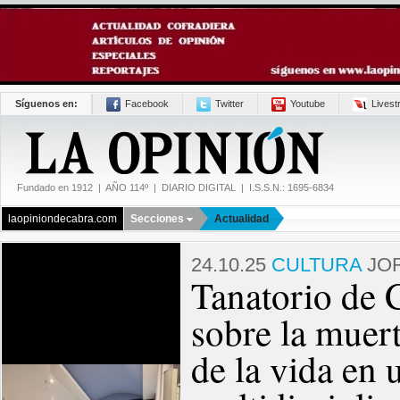
Síguenos en:
Facebook
Twitter
Youtube
Lives
Fundado en 1912 | AÑO 114º | DIARIO DIGITAL | I.S.S.N.: 1695-6834
laopiniondecabra.com
Secciones
Actualidad
24.10.25
CULTURA
JOR
Tanatorio de 
sobre la muert
de la vida en