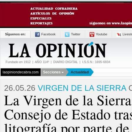
Síguenos en:
Facebook
Twitter
Youtube
Lives
Fundado en 1912 | AÑO 114º | DIARIO DIGITAL | I.S.S.N.: 1695-6834
laopiniondecabra.com
Secciones
Actualidad
26.05.26
VIRGEN DE LA SIERRA
C
La Virgen de la Sierra
Consejo de Estado tra
litografía por parte d