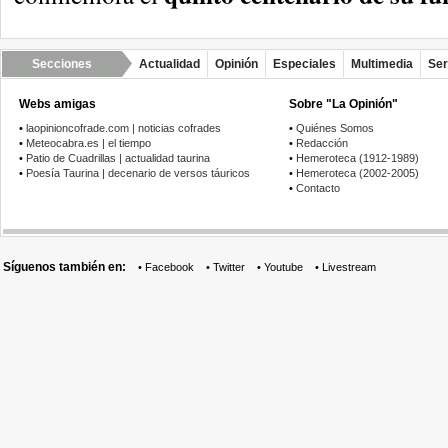
Secciones
Actualidad
Opinión
Especiales
Multimedia
Ser
Webs amigas
Sobre "La Opinión"
•
laopinioncofrade.com | noticias cofrades
•
Quiénes Somos
•
Meteocabra.es | el tiempo
•
Redacción
•
Patio de Cuadrillas | actualidad taurina
•
Hemeroteca (1912-1989)
•
Poesía Taurina | decenario de versos táuricos
•
Hemeroteca (2002-2005)
•
Contacto
Síguenos también en:
•
Facebook
•
Twitter
•
Youtube
•
Livestream