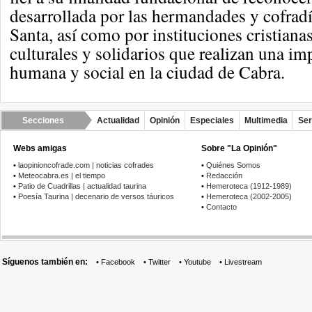
desarrollada por las hermandades y cofra
Santa, así como por instituciones cristiana
culturales y solidarios que realizan una im
humana y social en la ciudad de Cabra.
Secciones
Actualidad
Opinión
Especiales
Multimedia
Ser
Webs amigas
Sobre "La Opinión"
•
laopinioncofrade.com | noticias cofrades
•
Quiénes Somos
•
Meteocabra.es | el tiempo
•
Redacción
•
Patio de Cuadrillas | actualidad taurina
•
Hemeroteca (1912-1989)
•
Poesía Taurina | decenario de versos táuricos
•
Hemeroteca (2002-2005)
•
Contacto
Síguenos también en:
•
Facebook
•
Twitter
•
Youtube
•
Livestream