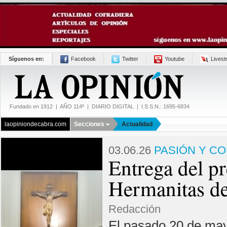
Síguenos en:
Facebook
Twitter
Youtube
Lives
Fundado en 1912 | AÑO 114º | DIARIO DIGITAL | I.S.S.N.: 1695-6834
laopiniondecabra.com
Secciones
Actualidad
03.06.26
PASIÓN Y C
Entrega del pr
Hermanitas de
Redacción
El pasado 20 de may