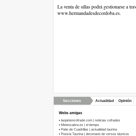
La venta de sillas podrá gestionarse a tra
www.hermandadesdecordoba.es.
Secciones
Actualidad
Opinión
Webs amigas
•
laopinioncofrade.com | noticias cofrades
•
Meteocabra.es | el tiempo
•
Patio de Cuadrillas | actualidad taurina
•
Poesía Taurina | decenario de versos táuricos