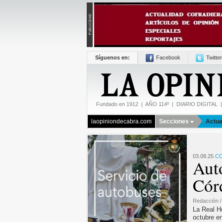
Síguenos en:
Facebook
Twitter
Fundado en 1912 | AÑO 114º | DIARIO DIGITAL | 
laopiniondecabra.com
Secciones
Actua
03.08.25
CO
Auto
Cór
Redacción 
La Real He
octubre e