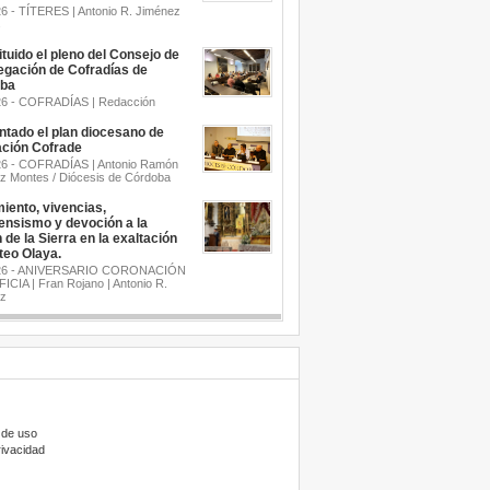
26 - TÍTERES | Antonio R. Jiménez
s
tuido el pleno del Consejo de
egación de Cofradías de
ba
26 - COFRADÍAS | Redacción
ntado el plan diocesano de
ción Cofrade
26 - COFRADÍAS | Antonio Ramón
z Montes / Diócesis de Córdoba
iento, vivencias,
ensismo y devoción a la
 de la Sierra en la exaltación
teo Olaya.
.26 - ANIVERSARIO CORONACIÓN
ICIA | Fran Rojano | Antonio R.
z
 de uso
rivacidad