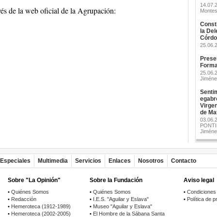
14.07.
vés de la web oficial de la Agrupación:
Monte
Consti
la Del
Córdo
25.06.
Prese
Forma
25.06.
Jiméne
Sentim
egabr
Virgen
de Ma
03.06
PONTIF
Jiméne
Especiales
Multimedia
Servicios
Enlaces
Nosotros
Contacto
Sobre "La Opinión"
Sobre la Fundación
Aviso legal
•
Quiénes Somos
•
Quiénes Somos
•
Condiciones
•
Redacción
•
I.E.S. "Aguilar y Eslava"
•
Política de p
•
Hemeroteca (1912-1989)
•
Museo "Aguilar y Eslava"
•
Hemeroteca (2002-2005)
•
El Hombre de la Sábana Santa