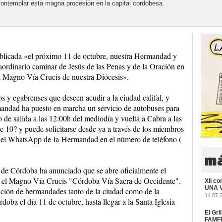
 contemplar esta magna procesión en la capital cordobesa.
blicada «el próximo 11 de octubre, nuestra Hermandad y
raordinario caminar de Jesús de las Penas y de la Oración en
el Magno Vía Crucis de nuestra Diócesis».
 y egabrenses que deseen acudir a la ciudad califal, y
mandad ha puesto en marcha un servicio de autobuses para
o de salida a las 12:00h del mediodía y vuelta a Cabra a las
e 10? y puede solicitarse desde ya a través de los miembros
 y el WhatsApp de la Hermandad en el número de teléfono (
má
 de Córdoba ha anunciado que se abre oficialmente el
iar el Magno Vía Crucis "Córdoba Vía Sacra de Occidente".
XII co
UNA 
ipación de hermandades tanto de la ciudad como de la
14.07.
rdoba el día 11 de octubre, hasta llegar a la Santa Iglesia
El Gri
FAMFE