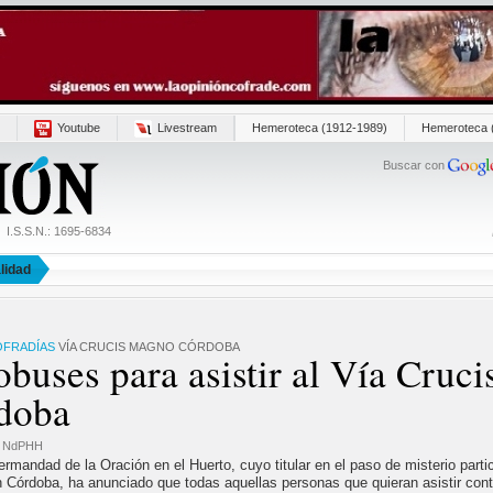
Youtube
Livestream
Hemeroteca (1912-1989)
Hemeroteca 
Buscar con
I.S.S.N.: 1695-6834
lidad
FRADÍAS
VÍA CRUCIS MAGNO CÓRDOBA
buses para asistir al Vía Cruc
doba
/ NdPHH
rmandad de la Oración en el Huerto, cuyo titular en el paso de misterio parti
n Córdoba, ha anunciado que todas aquellas personas que quieran asistir con