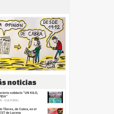
s noticias
ncierto solidario "UN KILO,
VIDA"
26 - CULTURA |
llo Títeres, de Cabra, en el
ST de Lucena