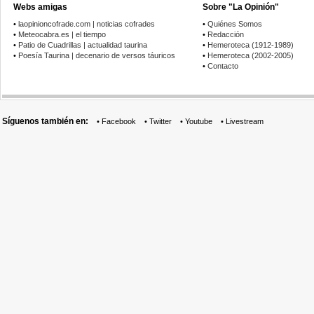
Webs amigas
Sobre "La Opinión"
•
laopinioncofrade.com | noticias cofrades
•
Quiénes Somos
•
Meteocabra.es | el tiempo
•
Redacción
•
Patio de Cuadrillas | actualidad taurina
•
Hemeroteca (1912-1989)
•
Poesía Taurina | decenario de versos táuricos
•
Hemeroteca (2002-2005)
•
Contacto
Síguenos también en:
•
Facebook
•
Twitter
•
Youtube
•
Livestream