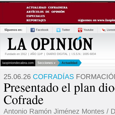
Síguenos en:
Facebook
Twitter
Youtube
Lives
Fundado en 1912 | AÑO 114º | DIARIO DIGITAL | I.S.S.N.: 1695-6834
laopiniondecabra.com
Secciones
Actualidad
25.06.26
COFRADÍAS
FORMACIÓ
Presentado el plan di
Cofrade
Antonio Ramón Jiménez Montes / D