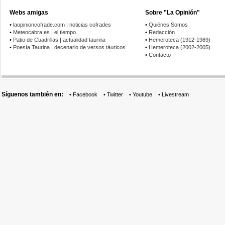
Webs amigas
Sobre "La Opinión"
•
laopinioncofrade.com | noticias cofrades
•
Quiénes Somos
•
Meteocabra.es | el tiempo
•
Redacción
•
Patio de Cuadrillas | actualidad taurina
•
Hemeroteca (1912-1989)
•
Poesía Taurina | decenario de versos táuricos
•
Hemeroteca (2002-2005)
•
Contacto
Síguenos también en:
•
Facebook
•
Twitter
•
Youtube
•
Livestream