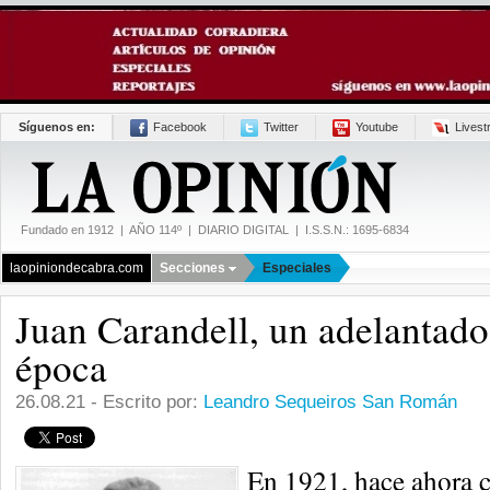
Síguenos en:
Facebook
Twitter
Youtube
Lives
Fundado en 1912 | AÑO 114º | DIARIO DIGITAL | I.S.S.N.: 1695-6834
laopiniondecabra.com
Secciones
Especiales
Juan Carandell, un adelantado
época
26.08.21 - Escrito por:
Leandro Sequeiros San Román
En 1921, hace ahora c