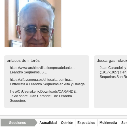
enlaces de interés
descargas relac
https://www.archisevillasiempreadelante....
Juan Carandell y 
Leandro Sequeiros, S.J.
(1917-1927) cien
Sequeiros San 
https://alfayomega.es/el-jesuita-confina...
Entrevista a Leandro Sequeiros en Alfa y Omega
file:///C:/Users/kerix/Downloads/CARANDE...
Texto sobre Juan Carandell, de Leandro
Sequeiros
Secciones
Actualidad
Opinión
Especiales
Multimedia
Ser