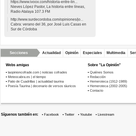
https://www.ivoox.com/historia-entre-lin...
Nieves López Pastor, La historia entre líneas,
Radio Atalaya 107.3 FM
http://www.surdecordoba.com/opiniones/jo...
Cabra: verano del 36, por José Luis Casas en
Sur de Córdoba
Secciones
Actualidad
Opinión
Especiales
Multimedia
Ser
Webs amigas
Sobre "La Opinión"
•
laopinioncofrade.com | noticias cofrades
•
Quiénes Somos
•
Meteocabra.es | el tiempo
•
Redacción
•
Patio de Cuadrillas | actualidad taurina
•
Hemeroteca (1912-1989)
•
Poesía Taurina | decenario de versos táuricos
•
Hemeroteca (2002-2005)
•
Contacto
Síguenos también en:
•
Facebook
•
Twitter
•
Youtube
•
Livestream