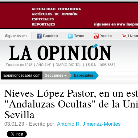
Síguenos en:
Facebook
Twitter
Youtube
Lives
Fundado en 1912 | AÑO 114º | DIARIO DIGITAL | I.S.S.N.: 1695-6834
laopiniondecabra.com
Secciones
Especiales
Nieves López Pastor, en un es
"Andaluzas Ocultas" de la Un
Sevilla
03.01.23 - Escrito por:
Antonio R. Jiménez-Montes