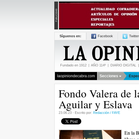
Síguenos en:
Facebook
Twitter
Fundado en 1912 | AÑO 114º | DIARIO DIGITAL | 
laopiniondecabra.com
Secciones
Espec
Fondo Valera de la
Aguilar y Eslava
23.06.23 - Escrito por:
Redacción / FAYE
En la B