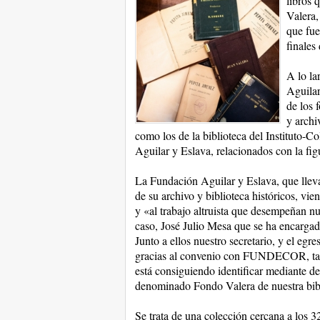
libros 
Valera,
que fue
finales
A lo la
Aguilar
de los 
y archi
como los de la biblioteca del Instituto-Col
Aguilar y Eslava, relacionados con la fig
La Fundación Aguilar y Eslava, que lleva
de su archivo y biblioteca históricos, vie
y «al trabajo altruista que desempeñan nu
caso, José Julio Mesa que se ha encargado 
Junto a ellos nuestro secretario, y el eg
gracias al convenio con FUNDECOR, tamb
está consiguiendo identificar mediante des
denominado Fondo Valera de nuestra bib
Se trata de una colección cercana a los 