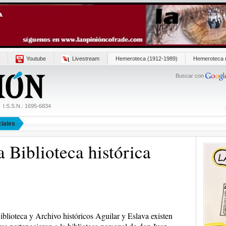
Youtube
Livestream
Hemeroteca (1912-1989)
Hemeroteca 
Buscar con
I.S.S.N.: 1695-6834
iales
 Biblioteca histórica
iblioteca y Archivo históricos Aguilar y Eslava existen