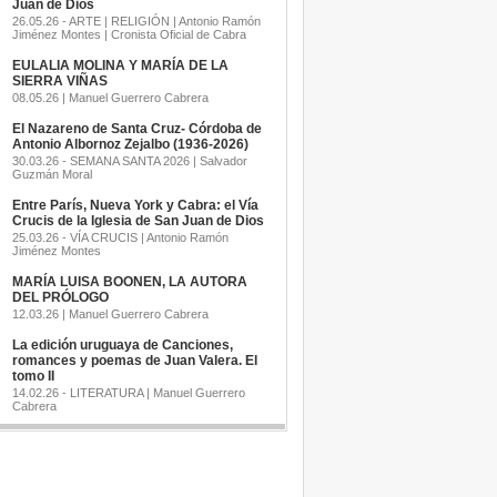
Juan de Dios
26.05.26 - ARTE | RELIGIÓN | Antonio Ramón
Jiménez Montes | Cronista Oficial de Cabra
EULALIA MOLINA Y MARÍA DE LA
SIERRA VIÑAS
08.05.26 | Manuel Guerrero Cabrera
El Nazareno de Santa Cruz- Córdoba de
Antonio Albornoz Zejalbo (1936-2026)
30.03.26 - SEMANA SANTA 2026 | Salvador
Guzmán Moral
Entre París, Nueva York y Cabra: el Vía
Crucis de la Iglesia de San Juan de Dios
25.03.26 - VÍA CRUCIS | Antonio Ramón
Jiménez Montes
MARÍA LUISA BOONEN, LA AUTORA
DEL PRÓLOGO
12.03.26 | Manuel Guerrero Cabrera
La edición uruguaya de Canciones,
romances y poemas de Juan Valera. El
tomo II
14.02.26 - LITERATURA | Manuel Guerrero
Cabrera