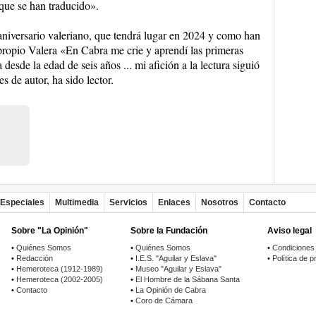
 que se han traducido».
aniversario valeriano, que tendrá lugar en 2024 y como han
propio Valera «En Cabra me crie y aprendí las primeras
 desde la edad de seis años ... mi afición a la lectura siguió
s de autor, ha sido lector.
Especiales
Multimedia
Servicios
Enlaces
Nosotros
Contacto
Sobre "La Opinión"
Sobre la Fundación
Aviso legal
•
Quiénes Somos
•
Quiénes Somos
•
Condiciones
•
Redacción
•
I.E.S. "Aguilar y Eslava"
•
Política de p
•
Hemeroteca (1912-1989)
•
Museo "Aguilar y Eslava"
•
Hemeroteca (2002-2005)
•
El Hombre de la Sábana Santa
•
Contacto
•
La Opinión de Cabra
•
Coro de Cámara