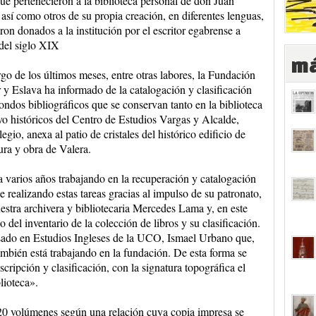
que pertenecieron a la biblioteca personal de don Juan
 así como otros de su propia creación, en diferentes lenguas,
ron donados a la institución por el escritor egabrense a
 del siglo XIX
má
rgo de los últimos meses, entre otras labores, la Fundación
 y Eslava ha informado de la catalogación y clasificación
fondos bibliográficos que se conservan tanto en la biblioteca
vo históricos del Centro de Estudios Vargas y Alcalde,
egio, anexa al patio de cristales del histórico edificio de
ura y obra de Valera.
 varios años trabajando en la recuperación y catalogación
ne realizando estas tareas gracias al impulso de su patronato,
estra archivera y bibliotecaria Mercedes Lama y, en este
del inventario de la colección de libros y su clasificación.
resado en Estudios Ingleses de la UCO, Ismael Urbano que,
ién está trabajando en la fundación. De esta forma se
cripción y clasificación, con la signatura topográfica el
lioteca».
320 volúmenes según una relación cuya copia impresa se