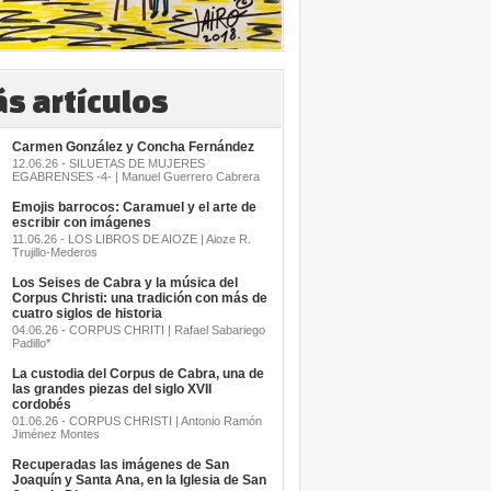
s artículos
Carmen González y Concha Fernández
12.06.26 - SILUETAS DE MUJERES
EGABRENSES -4- | Manuel Guerrero Cabrera
Emojis barrocos: Caramuel y el arte de
escribir con imágenes
11.06.26 - LOS LIBROS DE AIOZE | Aioze R.
Trujillo-Mederos
Los Seises de Cabra y la música del
Corpus Christi: una tradición con más de
cuatro siglos de historia
04.06.26 - CORPUS CHRITI | Rafael Sabariego
Padillo*
La custodia del Corpus de Cabra, una de
las grandes piezas del siglo XVII
cordobés
01.06.26 - CORPUS CHRISTI | Antonio Ramón
Jiménez Montes
Recuperadas las imágenes de San
Joaquín y Santa Ana, en la Iglesia de San