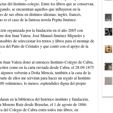
ctas del Instituto-colegio. Entre los libros que se conservan,
ogando, se encuentran aquellos que influyeron en la
s de sus obras en distintos idiomas: inglés, francés,
o es el caso de la famosa novela Pepita Jiménez.
ción organizada por la fundación en el año 2005 con
obre don Juan Valera. José Manuel Jiménez Migueles y
sables de seleccionar los textos y libros para el montaje de
eca del Patio de Cristales y que contó con el apoyo de la
.
on Juan Valera donó al entonces Instituto-Colegio de Cabra,
scritor como en la carta enviada desde Cabra, el 28-09-1875
 algunos volverán a Doña Mencía, también a la casa de la
arte de ellos me servirán para hacer un regalo al Instituto
 300 volúmenes, lo menos, esplendidez digna del propio
daran en la biblioteca del histórico instituto y fundación,
ó a Moreno Ruiz desde Bruselas, el 1 de agosto de 1886:
a del Colegio de Cabra estén todos mis libros, en