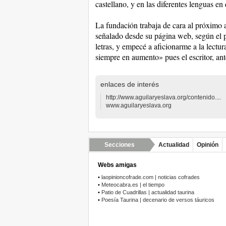
castellano, y en las diferentes lenguas en
La fundación trabaja de cara al próximo 
señalado desde su página web, según el 
letras, y empecé a aficionarme a la lectura
siempre en aumento» pues el escritor, ante
enlaces de interés
http://www.aguilaryeslava.org/contenido....
www.aguilaryeslava.org
Secciones
Actualidad
Opinión
Webs amigas
•
laopinioncofrade.com | noticias cofrades
•
Meteocabra.es | el tiempo
•
Patio de Cuadrillas | actualidad taurina
•
Poesía Taurina | decenario de versos táuricos