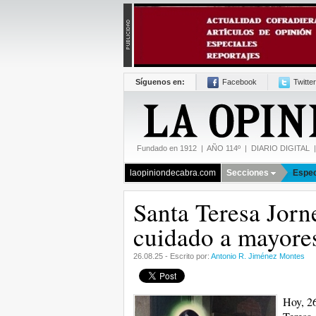
Síguenos en:
Facebook
Twitter
Fundado en 1912 | AÑO 114º | DIARIO DIGITAL | 
laopiniondecabra.com
Secciones
Espec
Santa Teresa Jorn
cuidado a mayore
26.08.25 - Escrito por:
Antonio R. Jiménez Montes
Hoy, 26