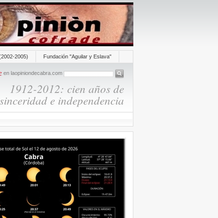
(2002-2005)
Fundación "Aguilar y Eslava"
en laopiniondecabra.com
1912-2012: cien años de
sinceridad e independencia