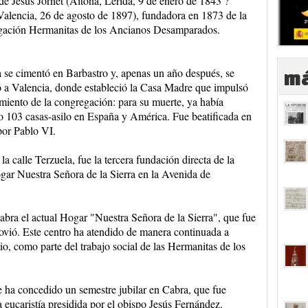
de Jesús Jornet (Aitona, Lérida, 9 de enero de 1843 ?
 Valencia, 26 de agosto de 1897), fundadora en 1873 de la
gación Hermanitas de los Ancianos Desamparados.
 se cimentó en Barbastro y, apenas un año después, se
má
ó a Valencia, donde estableció la Casa Madre que impulsó
imiento de la congregación: para su muerte, ya había
 103 casas-asilo en España y América. Fue beatificada en
por Pablo VI.
a calle Terzuela, fue la tercera fundación directa de la
ogar Nuestra Señora de la Sierra en la Avenida de
bra el actual Hogar "Nuestra Señora de la Sierra", que fue
movió. Este centro ha atendido de manera continuada a
o, como parte del trabajo social de las Hermanitas de los
e ha concedido un semestre jubilar en Cabra, que fue
 eucaristía presidida por el obispo Jesús Fernández.