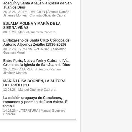
Joaquín y Santa Ana, en la Iglesia de San
Juan de Dios
26.05.26 - ARTE | RELIGIÓN | Antonio Ramón
Jiménez Montes | Cronista Oficial de Cabra
EULALIA MOLINA Y MARÍA DE LA
SIERRA VIÑAS
08.05.26 | Manuel Guerrero Cabrera
El Nazareno de Santa Cruz- Córdoba de
Antonio Albornoz Zejalbo (1936-2026)
30.03.26 - SEMANA SANTA 2026 | Salvador
Guzmán Moral
Entre París, Nueva York y Cabra: el Vía
Crucis de la Iglesia de San Juan de Dios
25.03.26 - VÍA CRUCIS | Antonio Ramón
Jiménez Montes
MARÍA LUISA BOONEN, LA AUTORA
DEL PRÓLOGO
12.03.26 | Manuel Guerrero Cabrera
La edición uruguaya de Canciones,
romances y poemas de Juan Valera. El
tomo II
14.02.26 - LITERATURA | Manuel Guerrero
Cabrera