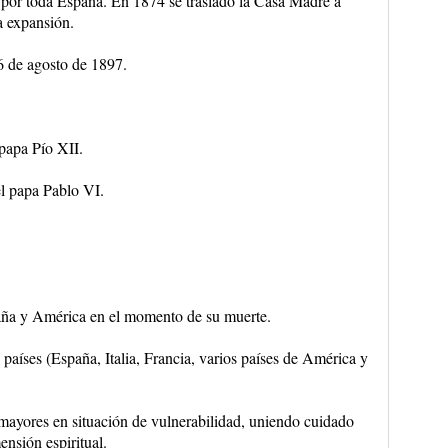
 por toda España. En 1874 se trasladó la Casa Madre a
a expansión.
26 de agosto de 1897.
 papa Pío XII.
l papa Pablo VI.
aña y América en el momento de su muerte.
países (España, Italia, Francia, varios países de América y
 mayores en situación de vulnerabilidad, uniendo cuidado
nsión espiritual.