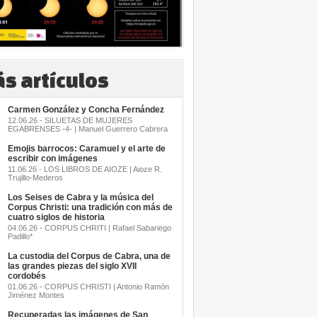
s artículos
Carmen González y Concha Fernández
12.06.26 - SILUETAS DE MUJERES
EGABRENSES -4- | Manuel Guerrero Cabrera
Emojis barrocos: Caramuel y el arte de
escribir con imágenes
11.06.26 - LOS LIBROS DE AIOZE | Aioze R.
Trujillo-Mederos
Los Seises de Cabra y la música del
Corpus Christi: una tradición con más de
cuatro siglos de historia
04.06.26 - CORPUS CHRITI | Rafael Sabariego
Padillo*
La custodia del Corpus de Cabra, una de
las grandes piezas del siglo XVII
cordobés
01.06.26 - CORPUS CHRISTI | Antonio Ramón
Jiménez Montes
Recuperadas las imágenes de San