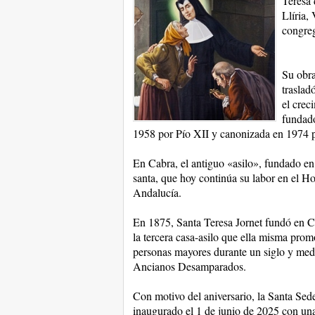
Teresa 
Llíria,
congre
Su obra
traslad
el crec
fundado
1958 por Pío XII y canonizada en 1974 
En Cabra, el antiguo «asilo», fundado en l
santa, que hoy continúa su labor en el H
Andalucía.
En 1875, Santa Teresa Jornet fundó en Ca
la tercera casa-asilo que ella misma pro
personas mayores durante un siglo y medi
Ancianos Desamparados.
Con motivo del aniversario, la Santa Sed
inaugurado el 1 de junio de 2025 con una