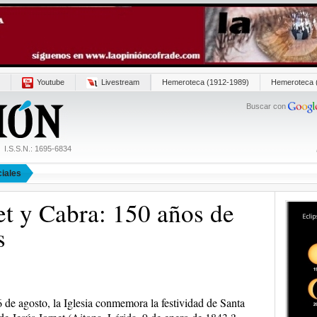
Youtube
Livestream
Hemeroteca (1912-1989)
Hemeroteca 
Buscar con
I.S.S.N.: 1695-6834
iales
et y Cabra: 150 años de
s
 de agosto, la Iglesia conmemora la festividad de Santa