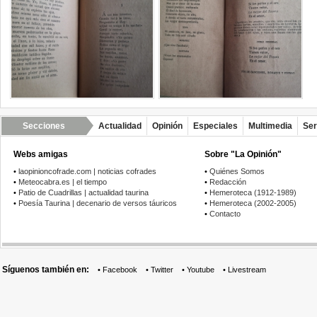
Secciones
Actualidad
Opinión
Especiales
Multimedia
Ser
Webs amigas
Sobre "La Opinión"
•
laopinioncofrade.com | noticias cofrades
•
Quiénes Somos
•
Meteocabra.es | el tiempo
•
Redacción
•
Patio de Cuadrillas | actualidad taurina
•
Hemeroteca (1912-1989)
•
Poesía Taurina | decenario de versos táuricos
•
Hemeroteca (2002-2005)
•
Contacto
Síguenos también en:
•
Facebook
•
Twitter
•
Youtube
•
Livestream