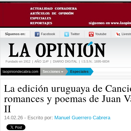
Síguenos en:
Facebook
Twitter
Youtube
Lives
Fundado en 1912 | AÑO 114º | DIARIO DIGITAL | I.S.S.N.: 1695-6834
laopiniondecabra.com
Secciones
Especiales
La edición uruguaya de Canci
romances y poemas de Juan Va
II
14.02.26 - Escrito por:
Manuel Guerrero Cabrera