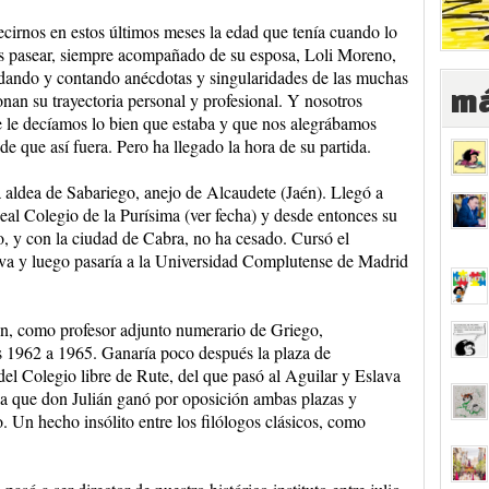
ecirnos en estos últimos meses la edad que tenía cuando lo
 pasear, siempre acompañado de su esposa, Loli Moreno,
dando y contando anécdotas y singularidades de las muchas
má
onan su trayectoria personal y profesional. Y nosotros
 le decíamos lo bien que estaba y que nos alegrábamos
e que así fuera. Pero ha llegado la hora de su partida.
a aldea de Sabariego, anejo de Alcaudete (Jaén). Llegó a
eal Colegio de la Purísima (ver fecha) y desde entonces su
to, y con la ciudad de Cabra, no ha cesado. Cursó el
slava y luego pasaría a la Universidad Complutense de Madrid
n, como profesor adjunto numerario de Griego,
os 1962 a 1965. Ganaría poco después la plaza de
el Colegio libre de Rute, del que pasó al Aguilar y Eslava
cia que don Julián ganó por oposición ambas plazas y
. Un hecho insólito entre los filólogos clásicos, como