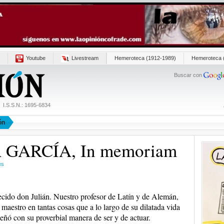
Youtube
Livestream
Hemeroteca (1912-1989)
Hemeroteca 
Buscar con
I.S.S.N.: 1695-6834
ón
 GARCÍA, In memoriam
es
ecido don Julián. Nuestro profesor de Latín y de Alemán,
 maestro en tantas cosas que a lo largo de su dilatada vida
eñó con su proverbial manera de ser y de actuar.