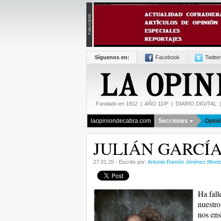
Síguenos en:
Facebook
Twitter
Fundado en 1912 | AÑO 114º | DIARIO DIGITAL | 
laopiniondecabra.com
Secciones
Opini
JULIÁN GARCÍA
27.01.25 - Escrito por:
Antonio Ramón Jiménez Mont
Ha fall
nuestro
nos ens