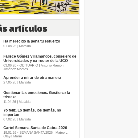
s artículos
Ha merecido la pena tu esfuerzo
01.08.26 | Mafalda
Fallece Gómez Villamandos, consejero de
Universidades y ex-rector de la UCO
03.06.26 - OBITUARIO | Antonio Ramón
Jiménez Montes
Aprender a mirar de otra manera
27.05.26 | Mafalda
Gestionar las emociones. Gestionar la
tristeza
11.04.26 | Mafalda
Yo feliz. Lo demás, los demás, no
importan
07.02.26 | Mafalda
Cartel Semana Santa de Cabra 2026
18.01.26 - SEMANA SANTA 2026 | Mateo L.
Olaya Marín