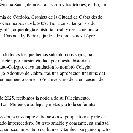
Semana Santa, de nuestra historia y tradiciones, en fin, un
ia de Córdoba, Cronista de la Ciudad de Cabra desde
s Giennenses desde 2007. Tiene en su larga lista de
rafía, arqueología e historia local, y destacaremos su
an Carandell y Pericay, junto a los profesores López
ando todos los que hemos sido alumnos suyos, ha
ción por nuestra ciudad, por nuestra historia e
tituto-Colegio, cuya fundación lo nombró Colegial
jo Adoptivo de Cabra, tras una aprobación unánime del
oincidiendo con el 166º aniversario de la concesión del
de 2025, recibimos la noticia de su fallecimiento.
oli Moreno, a su hijos y nietos y a toda su familia.
cerá para siempre entre nosotros, porque forma parte de
gado imperecedero. Su trato amable y constante, su amistad
e, su peculiar sentido del humor y también su genio, que lo