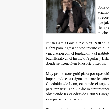
Solía d
veíamos
y recor
que jal
siempre
mucho d
Julián García García, nació en 1930 en l
Cabra para ingresar como interno en el R
vinculación con el fundación y el institu
bachillerato en el Instituto Aguilar y E
donde se licenció en Filosofía y Letras.
Muy pronto consiguió plaza por oposició
impartiendo esta asignatura entre los añ
Catedrático de Latín, ocupando el cargo d
para impartir Latín. Se dio la circunstan
obteniendo las cátedras de Latín y Griego
siempre solía contarnos.