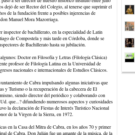
asó a ser director de nuestro histórico instituto entre julio
 dejó de ser Rector del Colegio, al tenerse que suprimir el
os de la fundación frente a posibles injerencias de
te don Manuel Mora Mazorriaga.
r inspector de bachillerato, en la especialidad de Latín
Santiago de Compostela y más tarde en Córdoba, donde se
ectores de Bachillerato hasta su jubilación.
algunos: Doctor en Filosofía y Letras (Filología Clásica)
nte profesor de Filología Latina en la Universidad de
esos nacionales e internacionales de Estudios Clásicos.
yuntamiento de Cabra impulsando algunas iniciativas que
as y Turismo o la recuperación de la cabecera de El
mismo, siendo director del periódico y colaborando con
 Ud. que...? difundiendo numerosos aspectos y curiosidades
uvo la declaración de Fiestas de Interés Turístico Nacional
onor de la Virgen de la Sierra, en 1972.
as en la Casa del Mitra de Cabra, en los años 70 y primer
al de Cabra. Don Julián fue un amante de la música, de la